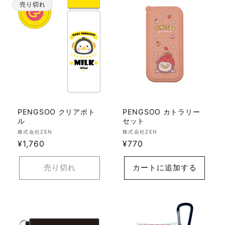
売り切れ
PENGSOO クリアボト
PENGSOO カトラリー
ル
セット
販
販
株式会社ZEN
株式会社ZEN
売
通
¥1,760
売
通
¥770
元:
元:
常
常
価
価
売り切れ
カートに追加する
格
格