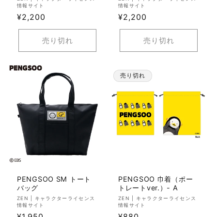
情報サイト
情報サイト
売
売
通
¥2,200
通
¥2,200
元:
元:
常
常
価
価
売り切れ
売り切れ
格
格
売り切れ
PENGSOO SM トート
PENGSOO 巾着（ポー
バッグ
トレートver.）- A
販
販
ZEN | キャラクターライセンス
ZEN | キャラクターライセンス
情報サイト
情報サイト
売
売
通
¥1,950
通
¥880