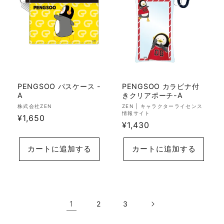
PENGSOO パスケース -
PENGSOO カラビナ付
A
きクリアポーチ-A
販
販
株式会社ZEN
ZEN | キャラクターライセンス
情報サイト
売
通
¥1,650
売
通
¥1,430
元:
元:
常
常
価
価
カートに追加する
カートに追加する
格
格
1
2
3