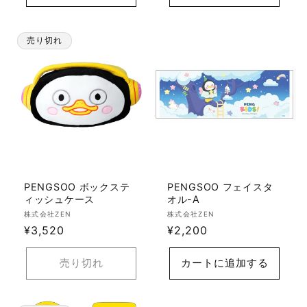
格
売り切れ
PENGSOO ボックステ
PENGSOO フェイスタ
ィッシュケース
オル-A
販
販
株式会社ZEN
株式会社ZEN
売
通
¥3,520
売
通
¥2,200
元:
元:
常
常
価
価
売り切れ
カートに追加する
格
格