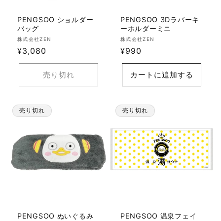
PENGSOO ショルダー
PENGSOO 3Dラバーキ
バッグ
ーホルダーミニ
販
販
株式会社ZEN
株式会社ZEN
売
通
¥3,080
売
通
¥990
元:
元:
常
常
価
価
売り切れ
カートに追加する
格
格
売り切れ
売り切れ
PENGSOO ぬいぐるみ
PENGSOO 温泉フェイ