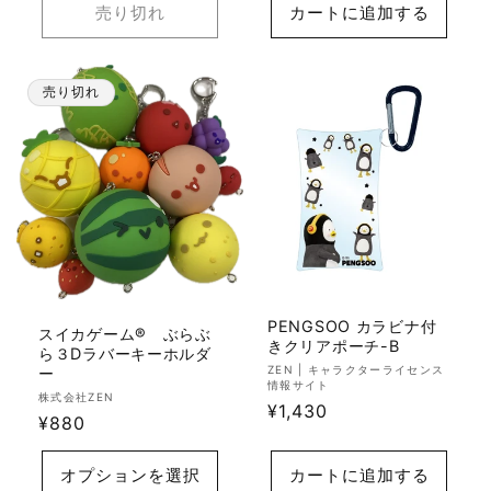
価
売り切れ
カートに追加する
格
格
売り切れ
PENGSOO カラビナ付
スイカゲーム® ぶらぶ
きクリアポーチ-B
ら３Dラバーキーホルダ
販
ZEN | キャラクターライセンス
ー
情報サイト
売
販
株式会社ZEN
通
¥1,430
元:
売
通
¥880
常
元:
常
価
価
オプションを選択
カートに追加する
格