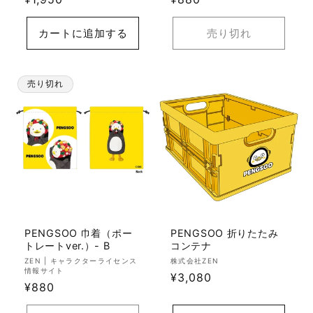
元:
元:
常
常
価
価
カートに追加する
売り切れ
格
格
売り切れ
PENGSOO 巾着（ポー
PENGSOO 折りたたみ
トレートver.）- B
コンテナ
販
販
ZEN | キャラクターライセンス
株式会社ZEN
情報サイト
売
売
通
¥3,080
通
¥880
元:
元:
常
常
価