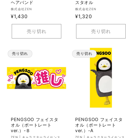
ヘアバンド
スタオル
販
販
株式会社ZEN
株式会社ZEN
売
通
¥1,430
売
通
¥1,320
元:
元:
常
常
価
価
売り切れ
売り切れ
格
格
売り切れ
売り切れ
PENGSOO フェイスタ
PENGSOO フェイスタ
オル（ポートレート
オル（ポートレート
ver.）-Ｂ
ver.）-A
販
販
ZEN | キャラクターライセンス
ZEN | キャラクターライセンス