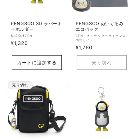
PENGSOO 3D ラバーキ
PENGSOO ぬいぐるみ
ーホルダー
エコバッグ
販
販
株式会社ZEN
ZEN | キャラクターライセンス
情報サイト
売
通
¥1,320
売
通
¥1,760
元:
元:
常
常
価
価
カートに追加する
売り切れ
格
格
売り切れ