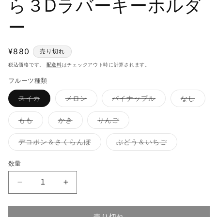
ら３Dラバーキーホルダ
ー
通
¥880
売り切れ
常
税込価格です。
配送料
はチェックアウト時に計算されます。
価
フルーツ種類
格
バ
バ
バ
バ
スイカ
メロン
パイナップル
なし
リ
リ
リ
リ
エ
エ
エ
エ
ー
ー
ー
ー
バ
バ
バ
もも
かき
りんご
シ
シ
シ
シ
リ
リ
リ
ョ
ョ
ョ
ョ
エ
エ
エ
ン
ン
ン
ン
ー
ー
ー
バ
バ
デコポン＆さくらんぼ
ぶどう＆いちご
は
は
は
は
シ
シ
シ
リ
リ
売
売
売
売
ョ
ョ
ョ
エ
エ
り
り
り
り
ン
ン
ン
ー
ー
数量
切
切
切
切
は
は
は
シ
シ
れ
れ
れ
れ
売
売
売
ョ
ョ
て
て
て
て
り
り
り
ン
ン
い
い
い
い
ス
ス
切
切
切
は
は
る
る
る
る
れ
れ
れ
売
売
イ
イ
か
か
か
か
て
て
て
り
り
販
販
販
販
い
い
い
切
切
カ
カ
売
売
売
売
る
る
る
れ
れ
売り切れ