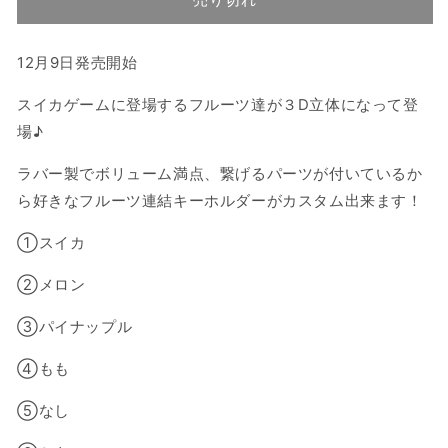
で
で
で
で
か
か
か
ゲ
ゲ
て
て
き
き
き
き
販
販
販
い
い
ー
ま
ー
ま
ま
ま
売
売
売
る
る
せ
せ
せ
せ
で
で
で
か
か
ム
ム
12月9日発売開始
ん
ん
ん
ん
き
き
き
販
販
ま
ま
ま
®
®
売
売
せ
せ
せ
で
で
ぶ
ぶ
スイカゲームに登場するフルーツ達が３D立体になって登
ん
ん
ん
き
き
ま
ま
ら
ら
場♪
せ
せ
ぶ
ぶ
ん
ん
ラバー製でボリューム満点、繋げるパーツが付いているか
ら
ら
３
３
ら好きなフルーツ連結キーホルダーがカスタム出来ます！
D
D
①スイカ
ラ
ラ
バ
バ
②メロン
ー
ー
キ
キ
③パイナップル
ー
ー
ホ
ホ
④もも
ル
ル
⑤なし
ダ
ダ
ー
ー