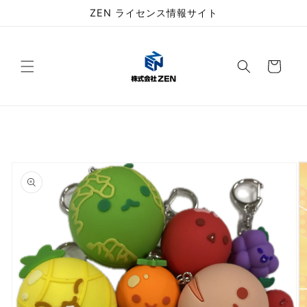
コンテ
ZEN ライセンス情報サイト
ンツに
進む
カ
ー
ト
商品情
報にス
キップ