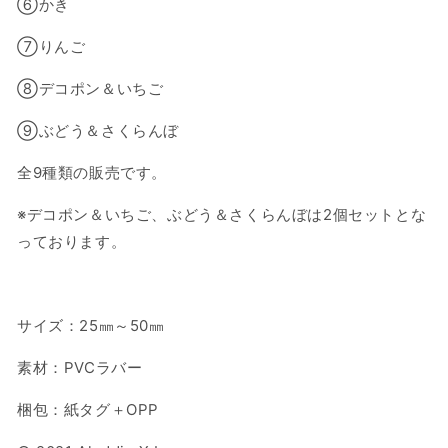
⑥かき
の
の
数
数
⑦りんご
量
量
を
を
⑧デコポン＆いちご
減
増
⑨ぶどう＆さくらんぼ
ら
や
す
す
全9種類の販売です。
※デコポン＆いちご、ぶどう＆さくらんぼは2個セットとな
っております。
サイズ：25㎜～50㎜
素材：PVCラバー
梱包：紙タグ＋OPP