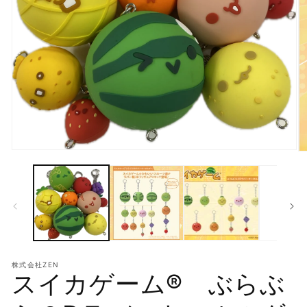
モ
モ
ー
ー
ダ
ダ
ル
ル
で
で
メ
メ
デ
デ
ィ
ィ
ア
ア
(1)
株式会社ZEN
(2
スイカゲーム® ぶらぶ
を
を
開
開
く
く