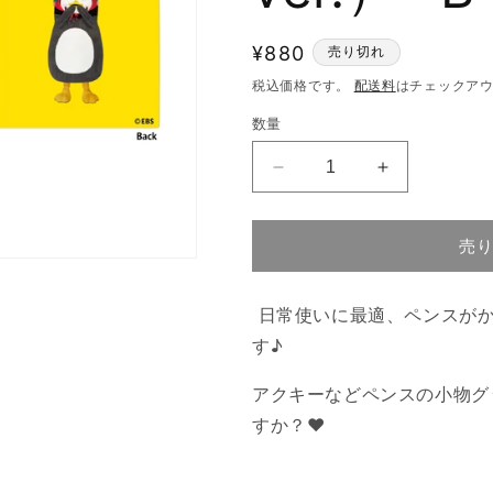
通
¥880
売り切れ
常
税込価格です。
配送料
はチェックア
価
数量
格
PENGSOO
PENGSOO
巾
巾
着
着
売
（ポ
（ポ
ー
ー
ト
ト
日常使いに最適、ペンスがか
レ
レ
す♪
ー
ー
ト
ト
アクキーなどペンスの小物グ
ver.）-
ver.）-
すか？♥
B
B
の
の
数
数