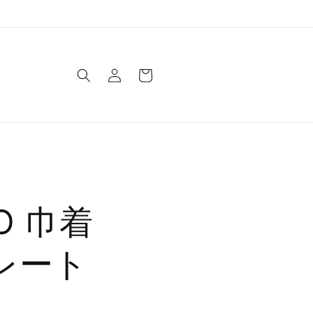
ロ
カ
グ
ー
イ
ト
ン
O 巾着
レート