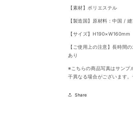
量
量
【素材】ポリエステル
を
を
減
増
【製造国】原材料：中国 / 
ら
や
【サイズ】H190×W160mm
す
す
【ご使用上の注意】長時間の
あり
※こちらの商品写真はサンプ
干異なる場合がございます。
Share