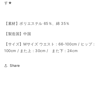
パ
パ
す★
ン
ン
ツ
ツ
グ
グ
【素材】ポリエステル 65％、綿 35％
レ
レ
ー
ー
【製造国】中国
M
M
サ
サ
【サイズ】
M
サイズ ウエスト：
66-100cm / ヒップ
：
イ
イ
100
cm / また上
：30
cm /
また下：
24cm
ズ
ズ
の
の
Share
数
数
量
量
を
を
減
増
ら
や
す
す