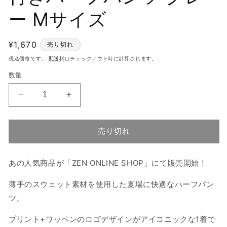
ー Mサイズ
通
¥1,670
売り切れ
常
税込価格です。
配送料
はチェックアウト時に計算されます。
価
数量
格
PENGSOO
PENGSOO
SM
SM
ワ
ワ
売り切れ
ッ
ッ
ペ
ペ
ン
ン
あの人気商品が「ZEN ONLINE SHOP」にて販売開始！
付
付
き
き
薄手のスウェット素材を使用した夏場に快適なハーフパン
ハ
ハ
ツ。
ー
ー
フ
フ
プリント+ワッペンのロゴデザインがアイコニックな1着で