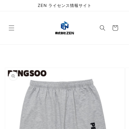
コンテ
ZEN ライセンス情報サイト
ンツに
進む
カ
ー
ト
商品情
報にス
キップ