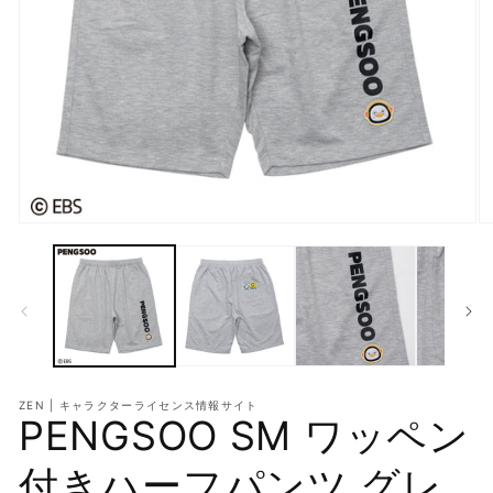
モ
モ
ー
ー
ダ
ダ
ル
ル
で
で
メ
メ
デ
デ
ィ
ィ
ア
ア
ZEN | キャラクターライセンス情報サイト
(1)
(2
PENGSOO SM ワッペン
を
を
開
開
く
く
付きハーフパンツ グレ