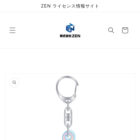
コンテ
ZEN ライセンス情報サイト
ンツに
進む
カ
ー
ト
商品情
報にス
キップ