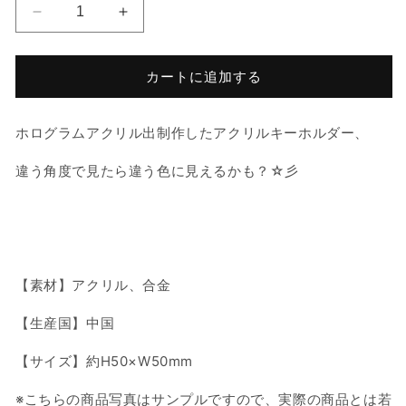
PENGSOO
PENGSOO
ホ
ホ
ロ
ロ
カートに追加する
ア
ア
ク
ク
リ
リ
ホログラムアクリル出制作したアクリルキーホルダー、
ル
ル
キ
キ
違う角度で見たら違う色に見えるかも？☆彡
ー
ー
ホ
ホ
ル
ル
ダ
ダ
ー
ー
【素材】アクリル、合金
-
-
G
G
【生産国】中国
の
の
数
数
【サイズ】約H50×W50mm
量
量
※こちらの商品写真はサンプルですので、実際の商品とは若
を
を