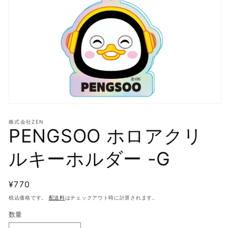
モ
ー
株式会社ZEN
ダ
PENGSOO ホロアクリ
ル
で
ルキーホルダー -G
メ
デ
ィ
ア
通
¥770
(1)
常
を
税込価格です。
配送料
はチェックアウト時に計算されます。
開
価
数量
く
格