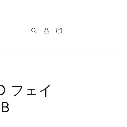
ロ
カ
グ
ー
イ
ト
ン
OO フェイ
B