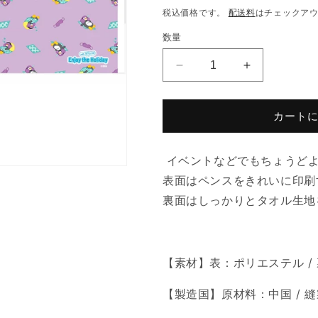
常
税込価格です。
配送料
はチェックア
価
数量
格
PENGSOO
PENGSOO
フ
フ
ェ
ェ
カート
イ
イ
ス
ス
タ
タ
イベントなどでもちょうどよ
オ
オ
表面はペンスをきれいに印刷
ル-
ル-
裏面はしっかりとタオル生地
B
B
の
の
数
数
量
量
【素材】表：ポリエステル /
を
を
減
増
【製造国】原材料：中国 / 
ら
や