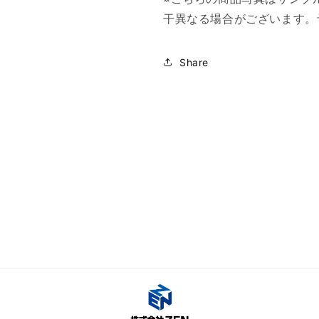
減
増
干異なる場合がございます。
ら
や
す
す
Share