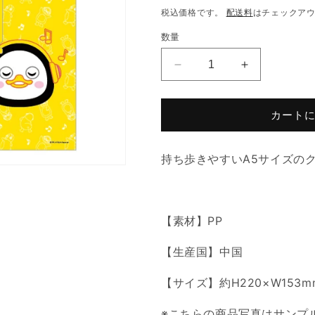
常
税込価格です。
配送料
はチェックア
価
数量
格
PENGSOO
PENGSOO
ク
ク
リ
リ
カート
ア
ア
フ
フ
ァ
ァ
持ち歩きやすいA5サイズの
イ
イ
ル
ル
A5
A5
-
-
【素材】PP
A
A
の
の
【生産国】中国
数
数
【サイズ】約H220×W153m
量
量
を
を
※こちらの商品写真はサンプ