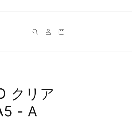
ロ
カ
グ
ー
イ
ト
ン
OO クリア
 - A