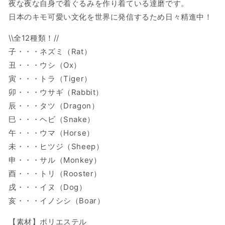
ー
ー
夜な夜な自身で着ぐるみを作り着ている達磨です。
チ
チ
日本のキモ可愛い文化を世界に発信するため日々精進中！
ェ
ェ
\\全12種類！//
ー
ー
ン
ン
子・・・ネズミ（Rat）
タ
タ
丑・・・ウシ（Ox）
ツ
ツ
寅・・・トラ（Tiger）
Dragon
Dragon
卯・・・ウサギ（Rabbit）
の
の
辰・・・タツ（Dragon）
数
数
巳・・・ヘビ（Snake）
量
量
午・・・ウマ（Horse）
を
を
減
増
未・・・ヒツジ（Sheep）
ら
や
申・・・サル（Monkey）
す
す
酉・・・トリ（Rooster）
戌・・・イヌ（Dog）
亥・・・イノシシ（Boar）
【素材】ポリエステル