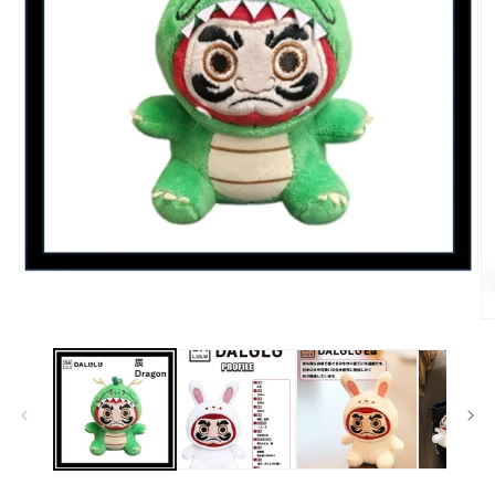
モ
ー
ダ
モ
ル
ー
で
ダ
メ
ル
デ
で
ィ
メ
ア
デ
(1)
ィ
を
ア