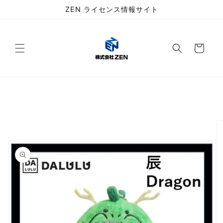
コンテ
ZEN ライセンス情報サイト
ンツに
進む
カ
ー
ト
商品情
報にス
キップ