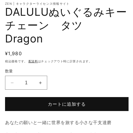
開
(2
ZEN | キャラクターライセンス情報サイト
く
を
DALULUぬいぐるみキー
開
く
チェーン タツ
Dragon
通
¥1,980
常
税込価格です。
配送料
はチェックアウト時に計算されます。
価
数量
格
DALULU
DALULU
ぬ
ぬ
い
い
カートに追加する
ぐ
ぐ
る
る
み
み
あなたの願いと一緒に世界を旅する小さな干支達磨
キ
キ