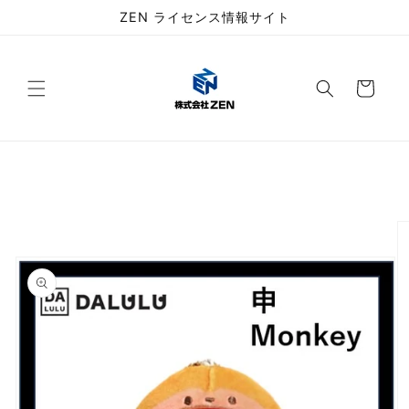
コンテ
ZEN ライセンス情報サイト
ンツに
進む
カ
ー
ト
商品情
報にス
キップ