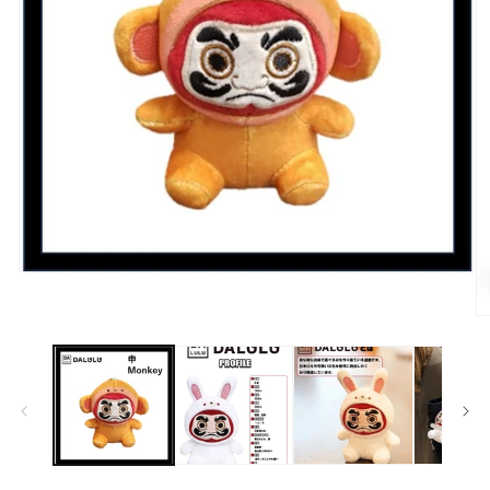
モ
ー
ダ
モ
ル
ー
で
ダ
メ
ル
デ
で
ィ
メ
ア
デ
(1)
ィ
を
ア