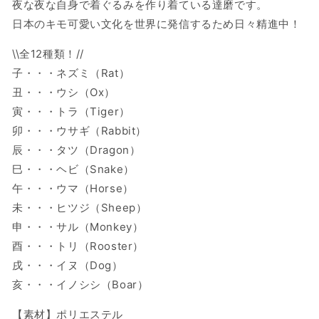
ー
ー
夜な夜な自身で着ぐるみを作り着ている達磨です。
チ
チ
日本のキモ可愛い文化を世界に発信するため日々精進中！
ェ
ェ
\\全12種類！//
ー
ー
ン
ン
子・・・ネズミ（Rat）
サ
サ
丑・・・ウシ（Ox）
ル
ル
寅・・・トラ（Tiger）
Monkey
Monkey
卯・・・ウサギ（Rabbit）
の
の
辰・・・タツ（Dragon）
数
数
巳・・・ヘビ（Snake）
量
量
午・・・ウマ（Horse）
を
を
減
増
未・・・ヒツジ（Sheep）
ら
や
申・・・サル（Monkey）
す
す
酉・・・トリ（Rooster）
戌・・・イヌ（Dog）
亥・・・イノシシ（Boar）
【素材】ポリエステル