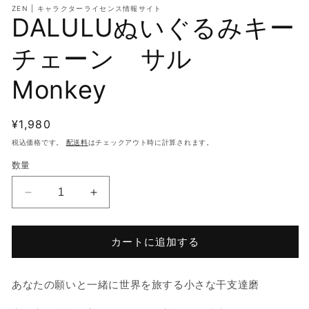
開
(2
ZEN | キャラクターライセンス情報サイト
く
を
DALULUぬいぐるみキー
開
く
チェーン サル
Monkey
通
¥1,980
常
税込価格です。
配送料
はチェックアウト時に計算されます。
価
数量
格
DALULU
DALULU
ぬ
ぬ
い
い
カートに追加する
ぐ
ぐ
る
る
み
み
あなたの願いと一緒に世界を旅する小さな干支達磨
キ
キ