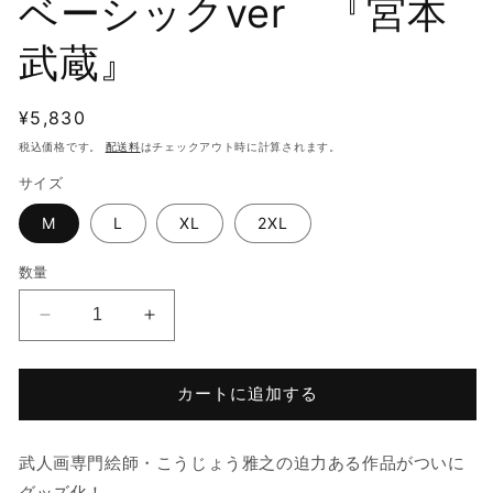
ベーシックver 『宮本
武蔵』
通
¥5,830
常
税込価格です。
配送料
はチェックアウト時に計算されます。
価
サイズ
格
M
L
XL
2XL
数量
【BUJINGA】
【BUJINGA】
T
T
シ
シ
カートに追加する
ャ
ャ
ツ
ツ
ベ
ベ
武人画専門絵師・こうじょう雅之の迫力ある作品がついに
ー
ー
グッズ化！