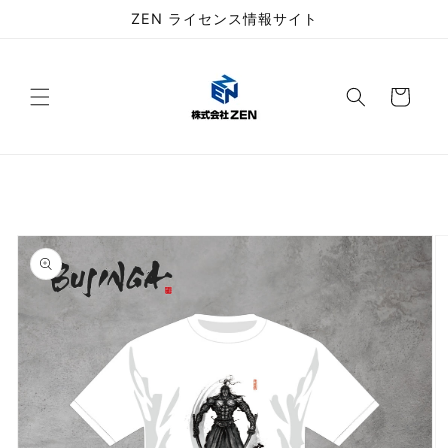
コンテ
ZEN ライセンス情報サイト
ンツに
進む
カ
ー
ト
商品情
報にス
キップ