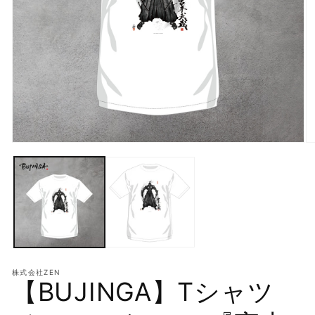
モ
モ
ー
ー
ダ
ダ
ル
ル
で
で
メ
メ
デ
デ
ィ
ィ
ア
ア
(2
(1)
を
を
株式会社ZEN
【BUJINGA】Tシャツ
開
開
く
く