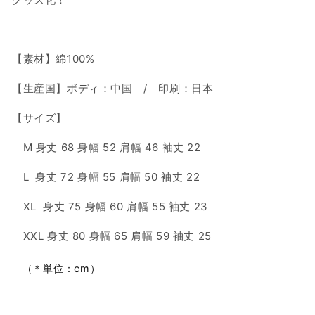
シ
シ
ッ
ッ
ク
ク
【素材】綿100%
ver
ver
『宮
『宮
【生産国】ボディ：中国 / 印刷：日本
本
本
武
武
【サイズ】
蔵』
蔵』
の
の
M 身丈 68 身幅 52 肩幅 46 袖丈 22
数
数
量
量
L
身丈 72 身幅 55 肩幅 50 袖丈 22
を
を
XL
身丈 75 身幅 60 肩幅 55 袖丈 23
減
増
ら
や
XXL 身丈 80 身幅 65 肩幅 59 袖丈 25
す
す
（＊
単位：
cm）