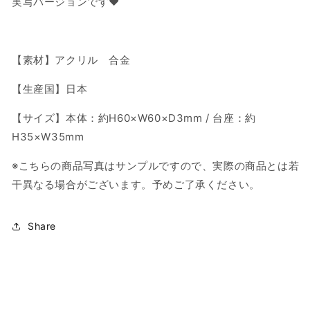
実写バージョンです♥
ー
ー
ス
ス
タ
タ
ン
ン
【素材】アクリル 合金
ド
ド
S(ポ
S(ポ
【生産国】日本
ー
ー
【サイズ】本体：約H60×W60×D3mm / 台座：約
ト
ト
レ
レ
H35×W35mm
ー
ー
※こちらの商品写真はサンプルですので、実際の商品とは若
ト
ト
干異なる場合がございます。予めご了承ください。
ver.)-
ver.)-
C
C
の
の
Share
数
数
量
量
を
を
減
増
ら
や