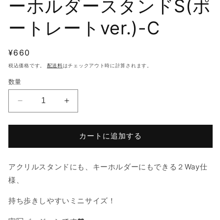
ーホルダースタンドS(ポ
ートレートver.)-C
通
¥660
常
税込価格です。
配送料
はチェックアウト時に計算されます。
価
数量
格
PENGSOO
PENGSOO
ア
ア
ク
ク
カートに追加する
リ
リ
ル
ル
キ
キ
アクリルスタンドにも、キーホルダーにもできる２Way仕
ー
ー
様、
ホ
ホ
ル
ル
持ち歩きしやすいミニサイズ！
ダ
ダ