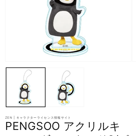
モ
モ
ー
ー
ダ
ダ
ル
ル
で
で
メ
メ
デ
デ
ィ
ィ
ア
ア
(1)
(2
を
を
ZEN | キャラクターライセンス情報サイト
PENGSOO アクリルキ
開
開
く
く