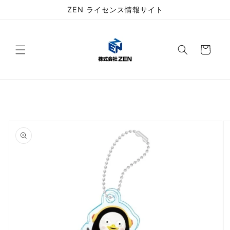
コンテ
ZEN ライセンス情報サイト
ンツに
進む
カ
ー
ト
商品情
報にス
キップ